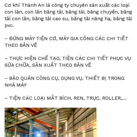
Cơ khí Thành An là công ty chuyên sản xuất
các loại
con lăn
, con lăn băng tải, băng tải, băng chuyền,
băng
tải con lăn
, băng tải cao su, băng tải nâng hạ, băng tải
pvc.
– ĐỨNG MÁY TIỆN CƠ, MÁY GIA CÔNG CÁC CHI TIẾT
THEO BẢN VẼ
– THỰC HIỆN CHẾ TẠO, TIỆN CÁC CHI TIẾT PHỤC VỤ
SỬA CHỮA, SẢN XUẤT THEO BẢN VẼ
– BẢO QUẢN CÔNG CỤ, DỤNG VỤ, THIẾT BỊ TRONG
NHÀ MÁY
– TIỆN CÁC LOẠI MẮT BÍCH, REN, TRỤC, ROLLER,…