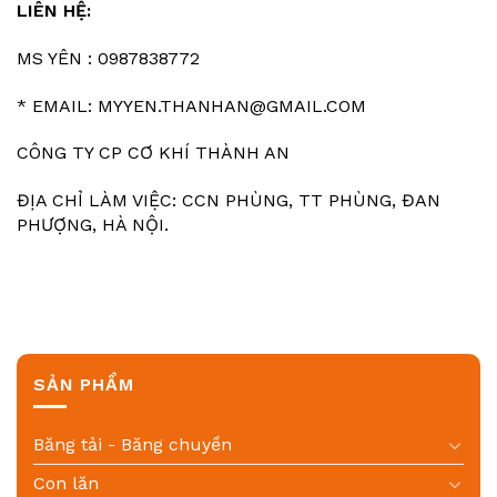
LIÊN HỆ:
MS YÊN : 0987838772
* EMAIL: MYYEN.THANHAN@GMAIL.COM
CÔNG TY CP CƠ KHÍ THÀNH AN
ĐỊA CHỈ LÀM VIỆC: CCN PHÙNG, TT PHÙNG, ĐAN
PHƯỢNG, HÀ NỘI.
SẢN PHẨM
Băng tải - Băng chuyền
Con lăn