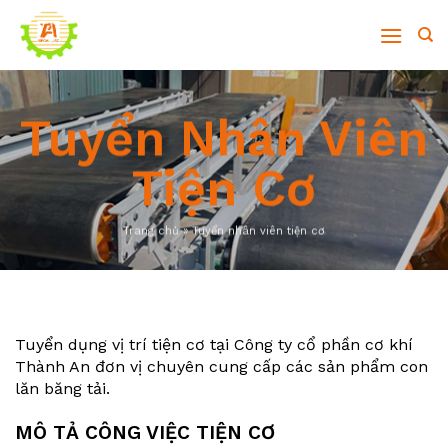
Skip
to
content
Tuyển Nhân Viên
Tiện Cơ
Trang chủ
»
Tuyển nhân viên tiện cơ
Tuyển dụng vị trí tiện cơ tại Công ty cổ phần cơ khí
Thành An đơn vị chuyên cung cấp các sản phẩm con
lăn băng tải.
MÔ TẢ CÔNG VIỆC TIỆN CƠ