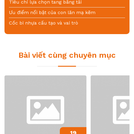
Tiêu chí lựa chọn tang băng tải
Ưu điểm nổi bật của con lăn mạ kẽm
Cốc bi nhựa cấu tạo và vai trò
Bài viết cùng chuyên mục
19