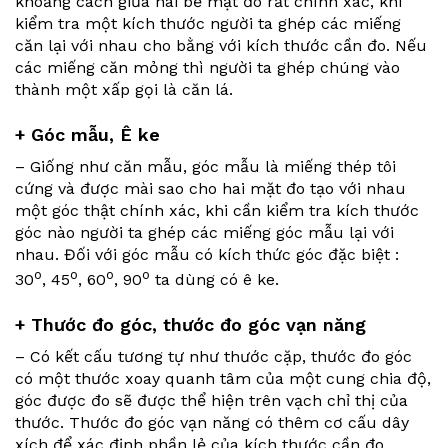
khoảng cách giữa hai bề mặt đo rất chính xác, khi
kiểm tra một kích thước người ta ghép các miếng
căn lại với nhau cho bằng với kích thước cần đo. Nếu
các miếng căn mỏng thì người ta ghép chúng vào
thành một xấp gọi là căn lá.
+ Góc mẫu, Ê ke
– Giống như căn mẫu, góc mẫu là miếng thép tôi
cứng và được mài sao cho hai mặt đo tạo với nhau
một góc thật chính xác, khi cần kiểm tra kích thước
góc nào người ta ghép các miếng góc mẫu lại với
nhau. Đối với góc mẫu có kích thức góc đặc biệt :
o
o
o
o
30
, 45
, 60
, 90
ta dùng có ê ke.
+ Thước đo góc, thước đo góc vạn năng
– Có kết cấu tương tự như thước cặp, thước đo góc
có một thước xoay quanh tâm của một cung chia độ,
góc được đo sẽ được thể hiện trên vạch chỉ thị của
thước. Thước đo góc vạn năng có thêm cơ cấu dây
xích để xác định phần lẻ của kích thước cần đo.