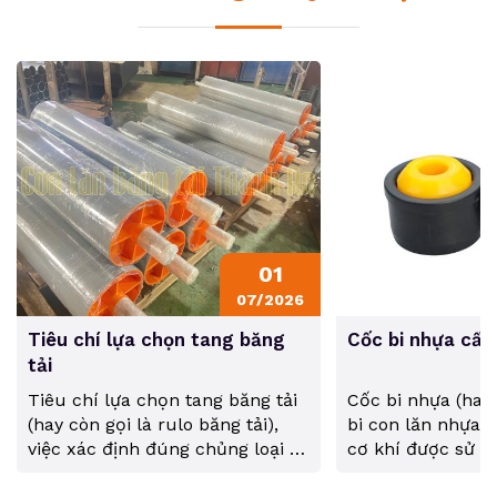
01
07/2026
Tiêu chí lựa chọn tang băng
Cốc bi nhựa cấu 
tải
Tiêu chí lựa chọn tang băng tải
Cốc bi nhựa (hay 
(hay còn gọi là rulo băng tải),
bi con lăn nhựa) 
việc xác định đúng chủng loại và
cơ khí được sử d
thông số kỹ thuật là yếu tố cốt
trong việc chế tạ