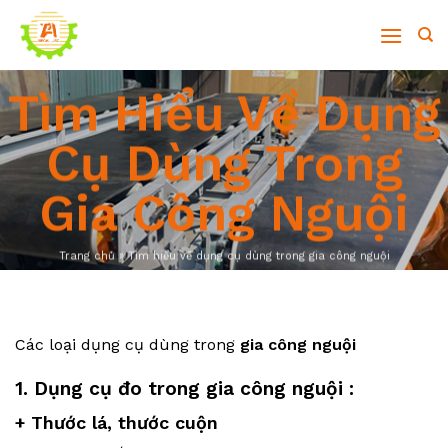
Skip
to
content
Tìm Hiểu Về Dụng
Cụ Dùng Trong
Gia Công Nguội
Trang chủ
»
Tìm hiểu về dụng cụ dùng trong gia công nguội
Các loại dụng cụ dùng trong
gia công nguội
1. Dụng cụ đo trong gia công nguội :
+ Thước lá, thước cuộn