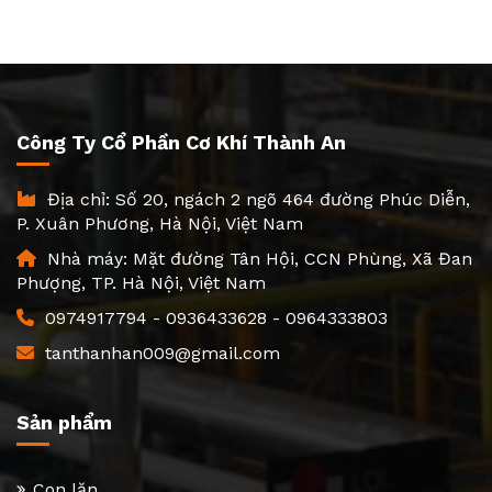
lõi để đảm bảo hệ thống vận
tải tải nhẹ và tru
hành bền bỉ, an toàn và tối ưu
nhựa đóng vai trò
chi phí. Dưới đây là các tiêu chí
vòng bi, giúp con
lựa chọn tang...
tru, ổn...
Công Ty Cổ Phần Cơ Khí Thành An
Địa chỉ: Số 20, ngách 2 ngõ 464 đường Phúc Diễn,
P. Xuân Phương, Hà Nội, Việt Nam
Nhà máy: Mặt đường Tân Hội, CCN Phùng, Xã Đan
Phượng, TP. Hà Nội, Việt Nam
0974917794
-
0936433628
-
0964333803
tanthanhan009@gmail.com
Sản phẩm
Con lăn