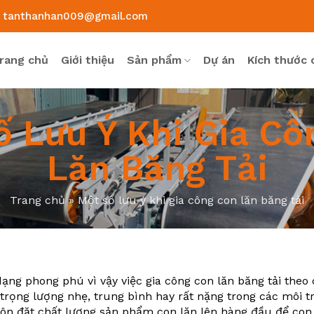
tanthanhan009@gmail.com
rang chủ
Giới thiệu
Sản phẩm
Dự án
Kích thước 
ố Lưu Ý Khi Gia Cô
Lăn Băng Tải
Trang chủ
»
Một số lưu ý khi gia công con lăn băng tải
ạng phong phú vì vậy việc gia công con lăn băng tải theo
ọng lượng nhẹ, trung bình hay rất nặng trong các môi t
ôn đặt chất lượng sản phẩm con lăn lên hàng đầu để con 