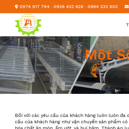
Skip
0974 917 794
0936 433 628
0964 333 803
-
-
to
content
T
Một S
Đối với các yêu cầu của khách hàng luôn luôn đa d
cầu của khách hàng như vận chuyển sản phẩm có tr
hóa chất ăn mòn, ẩm ướt, và bụi bặm. Thành An lu