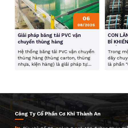
06
08/2026
Giải pháp băng tải PVC vận
CON LĂN
chuyển thùng hàng
BỈ KHIẾ
KHÔNG 
Hệ thống băng tải PVC vận chuyển
Trong mộ
thùng hàng (thùng carton, thùng
dây chuyề
nhựa, kiện hàng) là giải pháp tự
là phần “
động hóa phổ biến nhất trong các
lăn chín
kho vận kho bãi (logistics), nhà máy
toàn bộ 
sản xuất, và các trung tâm phân
mà. Trong
phối nhờ chi phí hợp lý, độ bền cao
lăn thép
và tính linh hoạt. 1. Cấu...
đầu của c
Công Ty Cổ Phần Cơ Khí Thành An