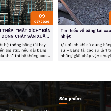
09
07/2026
 THÉP: “MẮT XÍCH” BỀN
Tìm hiểu về băng tải cao
N DÒNG CHẢY SẢN XUẤT
nhiệt
THỂ NGỪNG LẠI
t hệ thống băng tải hay
1/ Lợi ích khi sử dụng băn
n logistic, nếu dải băng
su – Băng tải cao su là 1 t
da thịt” thì hệ thống con
những giải pháp vận chuy
h là các “khớp xương” giúp
ứng dụng rộng rãi trong n
cơ thể chuyển động mượt
chuyển xi măng, gang thé
 số các loại vật liệu, con
kim… – Khi nhiệt độ vật l
 luôn là sự lựa chọn hàng
vận chuyển vượt quá 60 độ
ác kỹ...
loại băng tải khác...
Sản phẩm