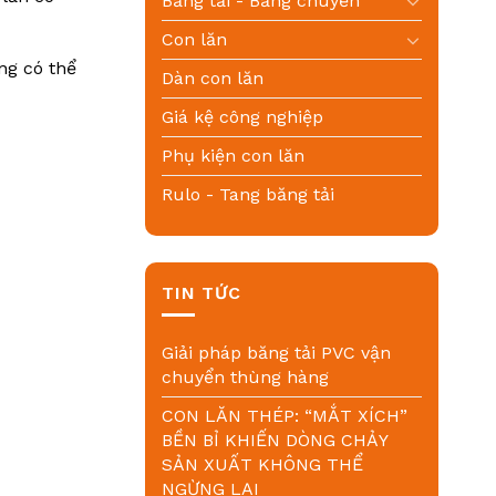
Băng tải - Băng chuyền
Con lăn
ng có thể
Dàn con lăn
Giá kệ công nghiệp
Phụ kiện con lăn
Rulo - Tang băng tải
TIN TỨC
Giải pháp băng tải PVC vận
chuyển thùng hàng
CON LĂN THÉP: “MẮT XÍCH”
BỀN BỈ KHIẾN DÒNG CHẢY
SẢN XUẤT KHÔNG THỂ
NGỪNG LẠI