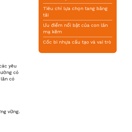
Tiêu chí lựa chọn tang băng
tải
Ưu điểm nổi bật của con lăn
mạ kẽm
Cốc bi nhựa cấu tạo và vai trò
 các yêu
rường có
lăn có
ứng vững.