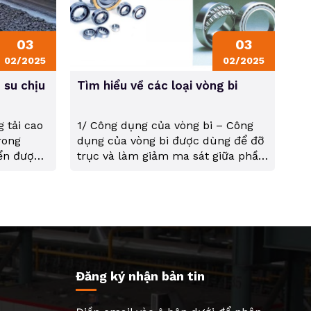
03
03
02/2025
02/2025
 su chịu
Tìm hiểu về các loại vòng bi
g tải cao
1/ Công dụng của vòng bi – Công
rong
dụng của vòng bi được dùng để đỡ
ển được
trục và làm giảm ma sát giữa phần
hiều: vận
quay và không quay của các thiết
p, luyện
bị. Cấu tạo vòng bi – Vòng bi có
iệu cần
cấu tạo gồm: + Con lăn + Vòng
, thì các
trong + Vòng ngoài + Vòng cách...
Đăng ký nhận bản tin