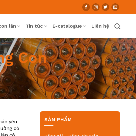
con lăn
Tin tức
E-catalogue
Liên hệ
ng Con
SẢN PHẨM
 các yêu
rường có
lăn có