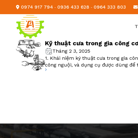
Skip
0974 917 794
0936 433 628
0964 333 803
-
-
to
content
T
Kỹ thuật cưa trong gia công cơ
Tháng 2 3, 2025
1. Khái niệm ký thuật cưa trong gia cô
công nguội, và dụng cụ được dùng để t
lượng dư quá lớn là cưa. – Cưa là dụng