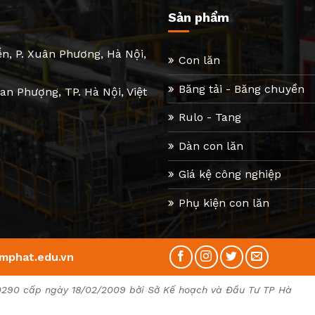
Sản phẩm
n, P. Xuân Phương, Hà Nội,
Con lăn
Băng tải - Băng chuyền
n Phượng, TP. Hà Nội, Việt
Rulo - Tang
Dàn con lăn
Giá kệ công nghiệp
Phụ kiện con lăn
mphat.edu.vn
0290 cấp ngày 18/02/2009 bởi Sở Kế hoạch và Đầu Tư TP Hà