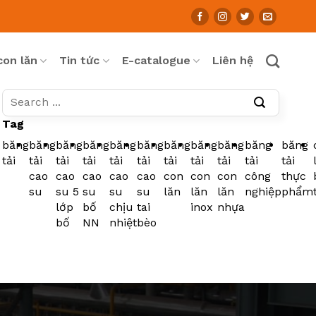
con lăn
Tin tức
E-catalogue
Liên hệ
Tag
băng
băng
băng
băng
băng
băng
băng
băng
băng
băng
băng
tải
tải
tải
tải
tải
tải
tải
tải
tải
tải
tải
cao
cao
cao
cao
cao
con
con
con
công
thực
su
su 5
su
su
su
lăn
lăn
lăn
nghiệp
phẩm
lớp
bố
chịu
tai
inox
nhựa
bố
NN
nhiệt
bèo