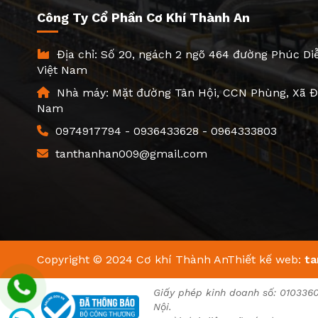
Công Ty Cổ Phần Cơ Khí Thành An
Địa chỉ: Số 20, ngách 2 ngõ 464 đường Phúc Diễ
Việt Nam
Nhà máy: Mặt đường Tân Hội, CCN Phùng, Xã Đa
Nam
0974917794
-
0936433628
-
0964333803
tanthanhan009@gmail.com
Copyright © 2024 Cơ khí Thành An
Thiết kế web:
ta
Giấy phép kinh doanh số: 010336
Nội.